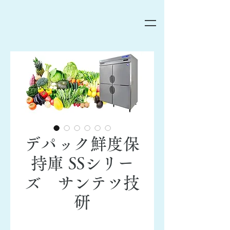
デパック鮮度保
持庫 SSシリー
ズ サンテツ技
研