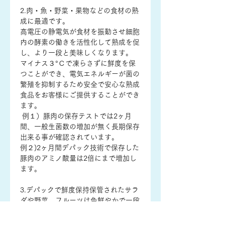
2.肉・魚・野菜・果物などの食材の熟
成に最適です。

高電圧の静電気が食材を振動させ細胞
内の酵素の働きを活性化して熟成を促
し、より一段と美味しくなります。

マイナス３°Ｃで凍らさずに鮮度を保
つことができ、電気エネルギーが菌の
繁殖を抑制するため安全で安心な熟成
食品をお客様にご提供することができ
ます。

 例１）豚肉の保存テストでは2ヶ月
間、一般生菌数の増加が無く長期保存
出来る事が確認されています。

例２)2ヶ月間デパック技術で保存した
豚肉のアミノ酸量は2倍にまで増加し
ます。

3.デパックで鮮度保持保管されたサラ
ダや野菜、フルーツは色鮮やかで一段
と美味しくなります。

 例１)苺は1カ月経っても変色しませ