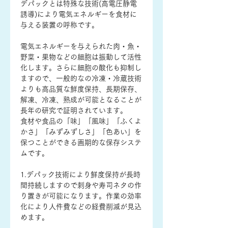
デパックとは特殊な技術(高電圧静電
誘導)により電気エネルギーを食材に
与える装置の呼称です。

電気エネルギーを与えられた肉・魚・
野菜・果物などの細胞は振動して活性
化します。さらに細胞の酸化も抑制し
ますので、一般的なの冷凍・冷蔵技術
よりも高品質な鮮度保持、長期保存、
解凍、冷凍、熟成が可能となることが
長年の研究で証明されています。

食材や食品の「味」「風味」「ふくよ
かさ」「みずみずしさ」「色あい」を
保つことができる画期的な保存システ
ムです。

1.デパック技術により鮮度保持が長時
間持続しますので刺身や寿司ネタの作
り置きが可能になります。作業の効率
化により人件費などの経費削減が見込
めます。
